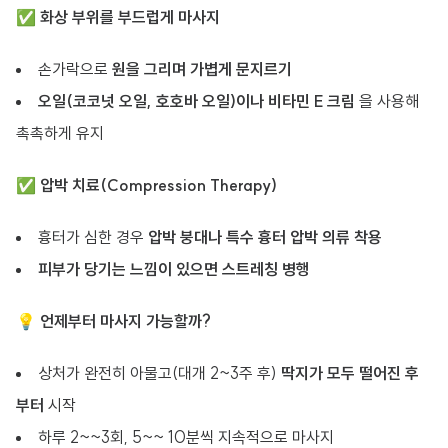
✅
화상 부위를 부드럽게 마사지
손가락으로
원을 그리며 가볍게 문지르기
오일(코코넛 오일, 호호바 오일)이나 비타민 E 크림
을 사용해
촉촉하게 유지
✅
압박 치료(Compression Therapy)
흉터가 심한 경우
압박 붕대나 특수 흉터 압박 의류 착용
피부가 당기는 느낌이 있으면 스트레칭 병행
💡
언제부터 마사지 가능할까?
상처가 완전히 아물고(대개 2~3주 후)
딱지가 모두 떨어진 후
부터
시작
하루 2~~3회, 5~~ 10분씩 지속적으로 마사지