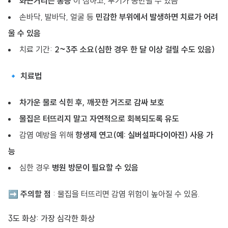
화끈거리는 통증
이 심하고, 부기가 동반될 수 있음
손바닥, 발바닥, 얼굴 등
민감한 부위에서 발생하면 치료가 어려
울 수 있음
치료 기간:
2~3주 소요(심한 경우 한 달 이상 걸릴 수도 있음)
🔹
치료법
차가운 물로 식힌 후, 깨끗한 거즈로 감싸 보호
물집은 터뜨리지 말고 자연적으로 회복되도록 유도
감염 예방을 위해
항생제 연고(예: 실버설파다이아진) 사용 가
능
심한 경우
병원 방문이 필요할 수 있음
➡
주의할 점
: 물집을 터뜨리면 감염 위험이 높아질 수 있음.
3도 화상: 가장 심각한 화상