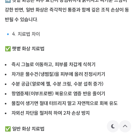
➡
햇볕 화상은 피부 표면이 광범위하게 붉어지고 따가운 느낌이
강한 반면, 일반 화상은 즉각적인 통증과 함께 깊은 조직 손상이 동
반될 수 있습니다.
🔹 4. 치료법 차이
✅
햇볕 화상 치료법
즉시 그늘로 이동하고, 피부를 차갑게 식히기
차가운 물수건(냉찜질)을 피부에 올려 진정시키기
수분 공급(알로에 젤, 수분 크림, 수분 섭취 증가)
항염증제(이부프로펜) 복용으로 염증 반응 줄이기
물집이 생기면 절대 터뜨리지 말고 자연적으로 회복 유도
자외선 차단을 철저히 하여 2차 손상 방지
✅
일반 화상 치료법
테
상
마
단