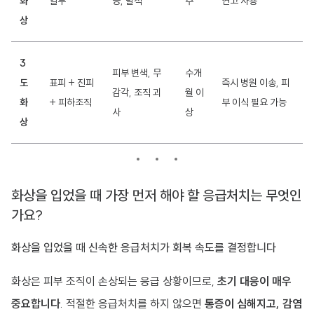
화
일부
증, 발적
주
연고 사용
상
3
피부 변색, 무
수개
도
표피 + 진피
즉시 병원 이송, 피
감각, 조직 괴
월 이
화
+ 피하조직
부 이식 필요 가능
사
상
상
화상을 입었을 때 가장 먼저 해야 할 응급처치는 무엇인
가요?
화상을 입었을 때 신속한 응급처치가 회복 속도를 결정합니다
화상은 피부 조직이 손상되는 응급 상황이므로,
초기 대응이 매우
중요합니다
. 적절한 응급처치를 하지 않으면
통증이 심해지고, 감염