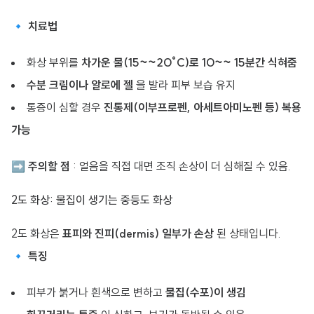
🔹
치료법
화상 부위를
차가운 물(15~~20°C)로 10~~ 15분간 식혀줌
수분 크림이나 알로에 젤
을 발라 피부 보습 유지
통증이 심할 경우
진통제(이부프로펜, 아세트아미노펜 등) 복용
가능
➡
주의할 점
: 얼음을 직접 대면 조직 손상이 더 심해질 수 있음.
2도 화상: 물집이 생기는 중등도 화상
2도 화상은
표피와 진피(dermis) 일부가 손상
된 상태입니다.
🔹
특징
피부가 붉거나 흰색으로 변하고
물집(수포)이 생김