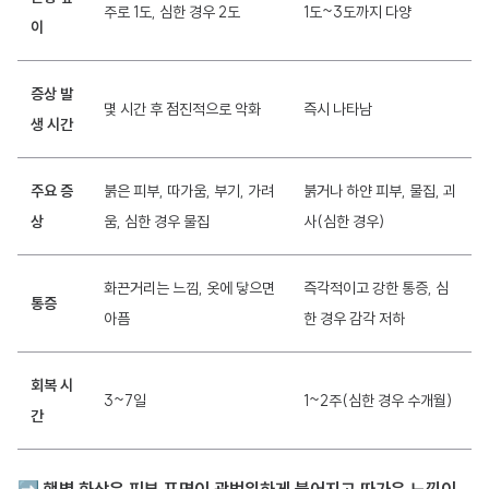
주로 1도, 심한 경우 2도
1도~3도까지 다양
이
증상 발
몇 시간 후 점진적으로 악화
즉시 나타남
생 시간
주요 증
붉은 피부, 따가움, 부기, 가려
붉거나 하얀 피부, 물집, 괴
상
움, 심한 경우 물집
사(심한 경우)
화끈거리는 느낌, 옷에 닿으면
즉각적이고 강한 통증, 심
통증
아픔
한 경우 감각 저하
회복 시
3~7일
1~2주(심한 경우 수개월)
간