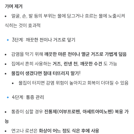
가며 제거
얼굴, 손, 발 등의 부위는 물에 담그거나 흐르는 물에 노출시켜
식히는 것이 효과적
🔹 3단계: 깨끗한 천이나 거즈로 덮기
감염을 막기 위해
깨끗한 마른 천이나 멸균 거즈로 가볍게 덮음
집에서 흔히 사용하는
거즈, 린넨 천, 깨끗한 수건
도 가능
물집이 생겼다면 절대 터뜨리지 말기!
물집이 터지면 감염 위험이 높아지고 회복이 더뎌질 수 있음
🔹 4단계: 통증 관리
통증이 심할 경우
진통제(이부프로펜, 아세트아미노펜) 복용 가
능
연고나 로션은
화상이 어느 정도 식은 후에 사용