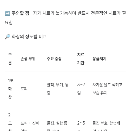
➡
주의할 점
: 자가 치료가 불가능하며 반드시 전문적인 치료가 필
요함.
🔎 화상의 정도별 비교
구
치료
손상 부위
주요 증상
응급처치
분
기간
1도
발적, 부기, 통
3~7
차가운 물로 식히고
화
표피
증
일
보습 유지
상
2
도
표피 + 진피
물집, 심한 통
2~3
물집 보호, 항생제