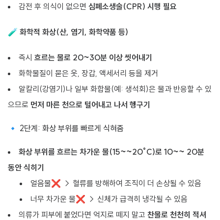
감전 후 의식이 없으면
심폐소생술(CPR) 시행 필요
🧪
화학적 화상(산, 염기, 화학약품 등)
즉시
흐르는 물로 20~30분 이상 씻어내기
화학물질이 묻은 옷, 장갑, 액세서리 등을 제거
알칼리(강염기)나 일부 화합물(예: 생석회)은 물과 반응할 수 있
으므로
먼저 마른 천으로 털어내고 나서 헹구기
🔹 2단계: 화상 부위를 빠르게 식혀줌
화상 부위를 흐르는 차가운 물(15~~20°C)로 10~~ 20분
동안 식히기
얼음물❌ → 혈류를 방해하여 조직이 더 손상될 수 있음
너무 차가운 물❌ → 신체가 급격히 냉각될 수 있음
의류가 피부에 붙었다면 억지로 떼지 말고
찬물로 천천히 적셔