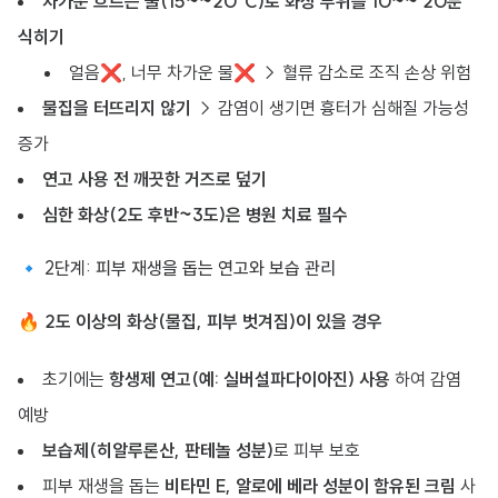
차가운 흐르는 물(15~~20°C)로 화상 부위를 10~~ 20분
식히기
얼음❌, 너무 차가운 물❌ → 혈류 감소로 조직 손상 위험
물집을 터뜨리지 않기
→ 감염이 생기면 흉터가 심해질 가능성
증가
연고 사용 전 깨끗한 거즈로 덮기
심한 화상(2도 후반~3도)은 병원 치료 필수
🔹 2단계: 피부 재생을 돕는 연고와 보습 관리
🔥
2도 이상의 화상(물집, 피부 벗겨짐)이 있을 경우
초기에는
항생제 연고(예: 실버설파다이아진) 사용
하여 감염
예방
보습제(히알루론산, 판테놀 성분)
로 피부 보호
피부 재생을 돕는
비타민 E, 알로에 베라 성분이 함유된 크림
사