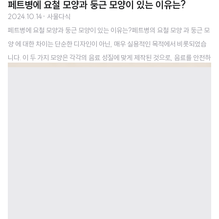
페트병에 요철 모양과 둥근 모양이 있는 이유는?
2024.10.14
· 사물다식
페트병에 요철 모양과 둥근 모양이 있는 이유는?페트병의 요철 모양 과 둥근 모
양 에 대한 차이는 단순한 디자인이 아닌, 매우 실용적인 목적에서 비롯되었습
니다. 이 두 가지 모양은 각각의 음료 성질에 맞게 제작된 것으로, 음료를 안전하
게 보관하고 소비자에게 최적의 제품을 제공하기 위한 과학적이고 기술적인 고
려 사항이 반영된 결과입니다.요철 모양 페트병: 비탄산 음료용요철 모양이 있
는 페트병은 주스, 생수, 차 와 같은 비탄산 음료 를 보관하는 데 사용됩니다. 이
러한 음료는 85도 이상의 고온에서 살균 처리 를 거치며, 이 과정에서 열에 의
해 페트병이 변형될 가능성이 큽니다. 따라서 페트병 표면에 요철 을 넣어 열에
의한 변형 을 방지하는 것이 핵심입니다. 요철 구조는 페트병이 수축하거나 변
형되는 것을 막아..