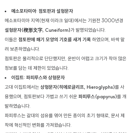
메소포타미아: 점토판과 설형문자
메소포타미아 지역(현재 이라크 일대)에서는 기원전 3000년경
설형문자(楔形文字, Cuneiform)
가 발명되었습니다.
이들은
점토판에 쐐기 모양의 기호를 새겨 기록
하였으며, 바싹 말
려 보존하였습니다.
점토판은 물리적으로 단단했지만, 운반이 어렵고 크기가 작아 많은
정보를 담는 데 제한이 있었습니다.
이집트: 파피루스와 상형문자
고대 이집트에서는
상형문자(히에로글리프, Hieroglyphs)
를 사
용했으며, 점토판보다 가볍고 쓰기 쉬운
파피루스(papyrus)
를 개
발하였습니다.
파피루스는 갈대의 섬유를 엮어 만든 종이의 초기 형태로, 문서 제
작에 혁신적인 변화를 가져왔습니다.