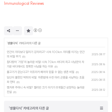
Immunological Reviews
구
독
하
기
'
생물다식
' 카테고리의 다른 글
인간이 치타보다 달리기 강자라고? 시속 100km 치타를 이기는 인간
2025.08.17
의 비밀 무기
(0)
참다랑어 '기망'의 놀라운 비밀! 시속 70km 바다의 최고 사냥꾼이 차
2025.08.16
가운 바다에서도 정확한 사냥을 하는 이유
(0)
물고기가 걷는다고? 아프리카 폐어의 믿을 수 없는 생존 비밀
2025.08.14
(0)
당신이 몰랐던 박쥐의 비밀: 하룻밤에 수천 마리 곤충을 사냥하는 초음
2025.08.13
파 헌터
(0)
캥거루 주머니 속 비밀? 젤리빈 크기 아기가 8개월간 성장하는 놀라운
2025.08.12
진실
(0)
'생물다식' 카테고리의 다른 글