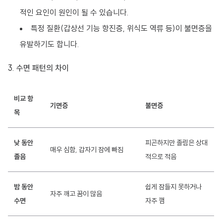
적인 요인이 원인이 될 수 있습니다.
특정 질환(갑상선 기능 항진증, 위식도 역류 등)이 불면증을
유발하기도 합니다.
3. 수면 패턴의 차이
비교 항
기면증
불면증
목
낮 동안
피곤하지만 졸림은 상대
매우 심함, 갑자기 잠에 빠짐
졸음
적으로 적음
밤 동안
쉽게 잠들지 못하거나
자주 깨고 꿈이 많음
수면
자주 깸