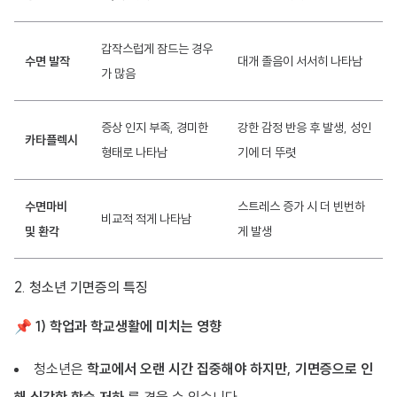
갑작스럽게 잠드는 경우
수면 발작
대개 졸음이 서서히 나타남
가 많음
증상 인지 부족, 경미한
강한 감정 반응 후 발생, 성인
카타플렉시
형태로 나타남
기에 더 뚜렷
수면마비
스트레스 증가 시 더 빈번하
비교적 적게 나타남
및 환각
게 발생
2. 청소년 기면증의 특징
📌
1) 학업과 학교생활에 미치는 영향
청소년은
학교에서 오랜 시간 집중해야 하지만, 기면증으로 인