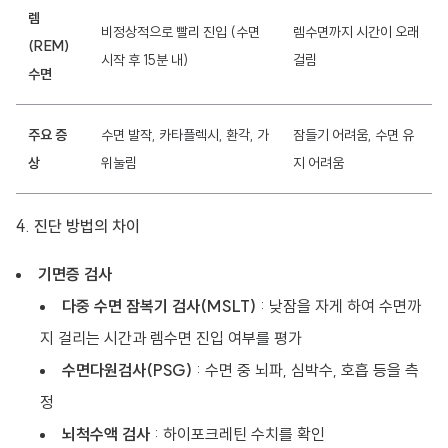
렘
비정상적으로 빨리 진입 (수면
렘수면까지 시간이 오래
(REM)
시작 후 15분 내)
걸림
수면
주요 증
수면 발작, 카타플렉시, 환각, 가
잠들기 어려움, 수면 유
상
위눌림
지 어려움
4. 진단 방법의 차이
기면증 검사
다중 수면 잠복기 검사(MSLT)
: 낮잠을 자게 하여 수면까
지 걸리는 시간과 렘수면 진입 여부를 평가
수면다원검사(PSG)
: 수면 중 뇌파, 심박수, 호흡 등을 측
정
뇌척수액 검사
: 하이포크레틴 수치를 확인