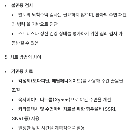
불면증 검사
별도의 뇌척수액 검사는 필요하지 않으며,
환자의 수면 패턴
과 병력
을 기반으로 진단
스트레스나 정신 건강 상태를 평가하기 위한
심리 검사
가
동반될 수 있음
5. 치료 방법의 차이
기면증 치료
각성제(모다피닐, 메틸페니데이트)
를 사용해 주간 졸음을
조절
옥시베이트 나트륨(Xyrem)
으로 야간 수면을 개선
카타플렉시 및 수면마비 치료를 위한 항우울제(SSRI,
SNRI 등)
사용
일정한 낮잠 시간을 계획적으로 활용