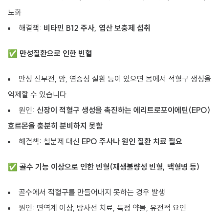
노화
해결책:
비타민 B12 주사, 엽산 보충제 섭취
✅
만성질환으로 인한 빈혈
만성 신부전, 암, 염증성 질환 등이 있으면 몸에서 적혈구 생성을
억제할 수 있습니다.
원인:
신장이 적혈구 생성을 촉진하는 에리트로포이에틴(EPO)
호르몬을 충분히 분비하지 못함
해결책: 철분제 대신
EPO 주사나 원인 질환 치료 필요
✅
골수 기능 이상으로 인한 빈혈(재생불량성 빈혈, 백혈병 등)
골수에서 적혈구를 만들어내지 못하는 경우 발생
원인: 면역계 이상, 방사선 치료, 특정 약물, 유전적 요인