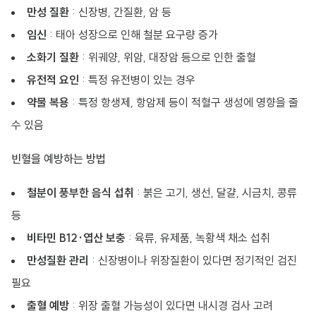
만성 질환
: 신장병, 간질환, 암 등
임신
: 태아 성장으로 인해 철분 요구량 증가
소화기 질환
: 위궤양, 위암, 대장암 등으로 인한 출혈
유전적 요인
: 특정 유전병이 있는 경우
약물 복용
: 특정 항생제, 항암제 등이 적혈구 생성에 영향을 줄
수 있음
빈혈을 예방하는 방법
철분이 풍부한 음식 섭취
: 붉은 고기, 생선, 달걀, 시금치, 콩류
등
비타민 B12·엽산 보충
: 육류, 유제품, 녹황색 채소 섭취
만성질환 관리
: 신장병이나 위장질환이 있다면 정기적인 검진
필요
출혈 예방
: 위장 출혈 가능성이 있다면 내시경 검사 고려