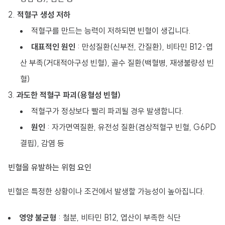
적혈구 생성 저하
적혈구를 만드는 능력이 저하되면 빈혈이 생깁니다.
대표적인 원인
: 만성질환(신부전, 간질환), 비타민 B12·엽
산 부족(거대적아구성 빈혈), 골수 질환(백혈병, 재생불량성 빈
혈)
과도한 적혈구 파괴(용혈성 빈혈)
적혈구가 정상보다 빨리 파괴될 경우 발생합니다.
원인
: 자가면역질환, 유전성 질환(겸상적혈구 빈혈, G6PD
결핍), 감염 등
빈혈을 유발하는 위험 요인
빈혈은 특정한 상황이나 조건에서 발생할 가능성이 높아집니다.
영양 불균형
: 철분, 비타민 B12, 엽산이 부족한 식단